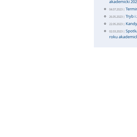
akademicki 20
Termi
04.07.2023 |
Tryb 
26.05.2023 |
Kandy
22.05.2023 |
Spotka
02.03.2023 |
roku akademic