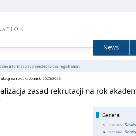
RATION
News
o see information connected to this registration.
krutacji na rok akademicki 2025/2026
ualizacja zasad rekrutacji na rok akade
k
General
Szkoł
19.02.2025 |
Szkoły
27.11.2024 |